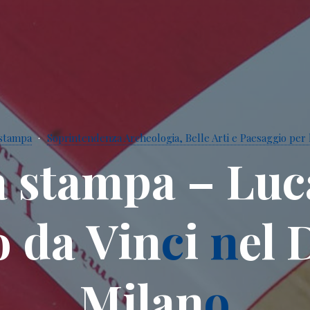
stampa
Soprintendenza Archeologia, Belle Arti e Paesaggio per l
a
s
t
a
m
p
a
–
L
u
c
o
d
a
V
i
n
c
i
n
e
l
M
i
l
a
n
o