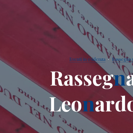
Eventi in evidenza
Rassegna 
R
a
s
s
e
g
n
L
e
o
n
a
r
d