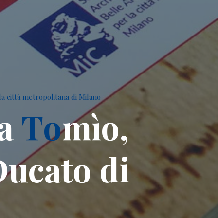
a città metropolitana di Milano
a
T
o
m
ì
o
,
D
u
c
a
t
o
d
i