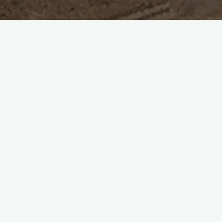
Le torri romane del Monastero Maggiore. Restauri, indagini,
lettura storica
Interverranno
:
Marco Edoardo Minoja, Segretario regionale del MIBACT per la
Lombardia
Antonella Ranaldi, Soprintendente Archeologia,Belle Arti e Paesaggio