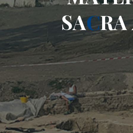
S
A
C
R
A