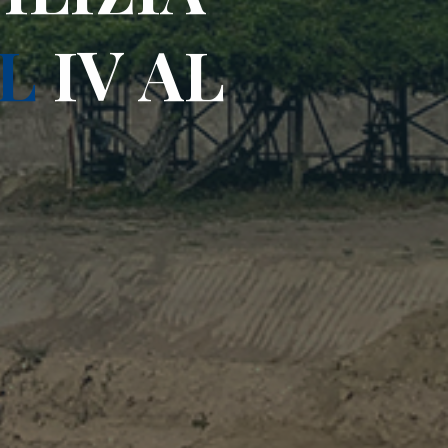
L
I
V
A
L