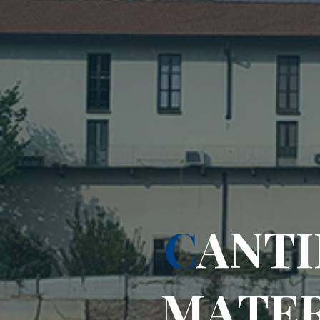
C
A
N
T
I
M
A
T
E