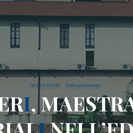
Archivio Eventi
Rassegna stampa
E
R
I
,
M
A
E
S
T
R
R
I
A
L
I
N
E
L
L
’
E