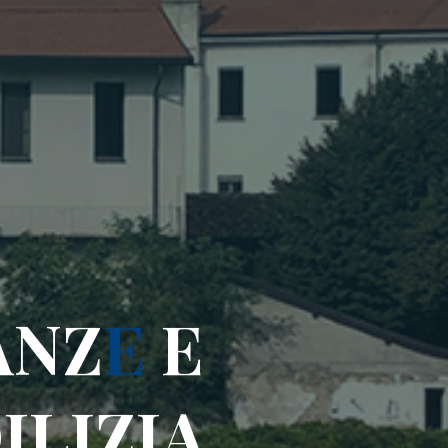
A
N
Z
E
E
D
I
L
I
Z
I
A