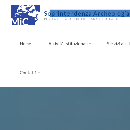
Salta
al
Soprintendenza Archeologia,
contenuto
PER LA CITTÀ METROPOLITANA DI MILANO
Home
Attività Istituzionali
Servizi al c
Contatti