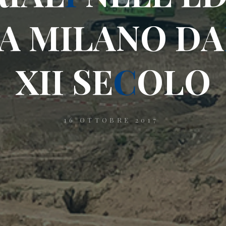
A
M
I
L
A
N
O
D
A
X
I
I
S
E
C
O
L
O
16 OTTOBRE 2017