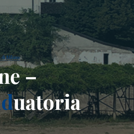
 di Milano
n
e
–
a
d
u
a
t
o
r
i
a