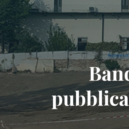
Soprintend
B
a
n
p
u
b
b
l
i
c
a