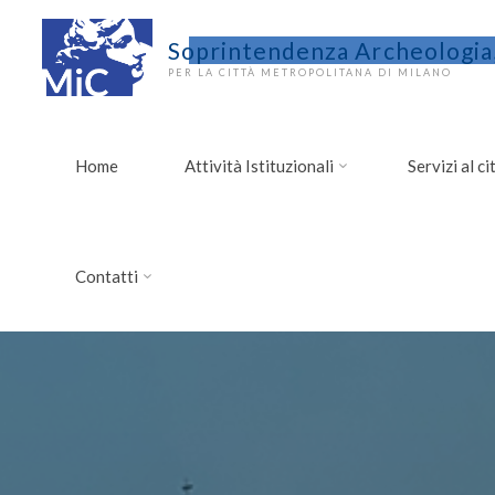
Salta
al
Soprintendenza Archeologia,
contenuto
PER LA CITTÀ METROPOLITANA DI MILANO
Home
Attività Istituzionali
Servizi al c
Contatti