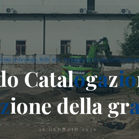
enza Archeologia, Belle Arti e Paesaggio per la città metropolitana
d
o
C
a
t
a
l
o
g
a
z
i
o
z
i
o
n
e
d
e
l
l
a
g
r
16 GENNAIO 2020