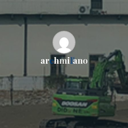
a
r
c
h
m
i
l
a
n
o