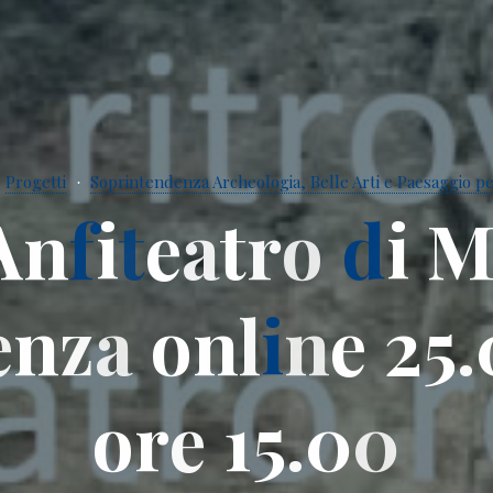
Progetti
Soprintendenza Archeologia, Belle Arti e Paesaggio per
A
n
f
i
t
e
a
t
r
o
d
i
e
n
z
a
o
n
l
i
n
e
2
5
.
o
r
e
1
5
.
0
0