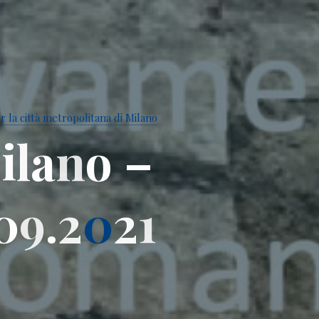
 la città metropolitana di Milano
M
i
l
a
n
o
–
0
9
.
2
0
2
1