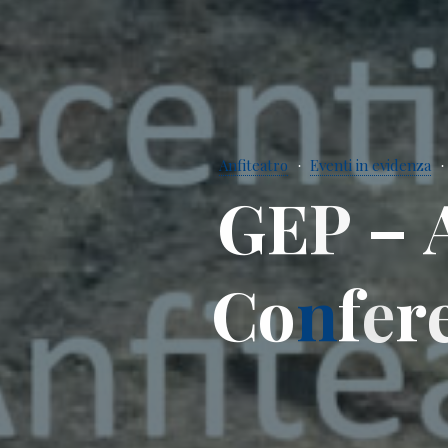
Anfiteatro
Eventi in evidenza
G
E
P
–
C
o
n
f
e
r