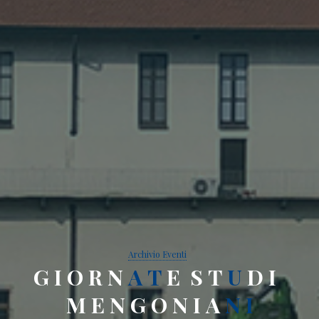
Archivio Eventi
G
I
O
R
N
A
T
E
S
T
U
D
I
M
E
E
N
G
O
N
I
I
A
A
N
I