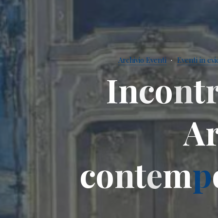
Archivio Eventi
Eventi in ev
I
n
c
o
n
t
A
c
o
n
t
e
m
p