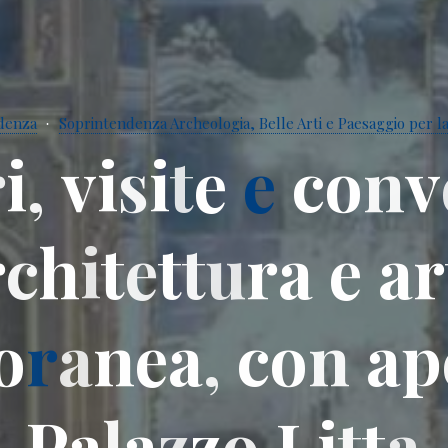
idenza
Soprintendenza Archeologia, Belle Arti e Paesaggio per la
r
i
,
v
i
s
i
t
e
e
c
o
n
v
r
c
h
i
t
e
t
t
u
r
a
e
a
r
o
r
a
n
e
a
,
c
o
n
a
p
P
a
l
a
z
z
o
L
i
t
t
a