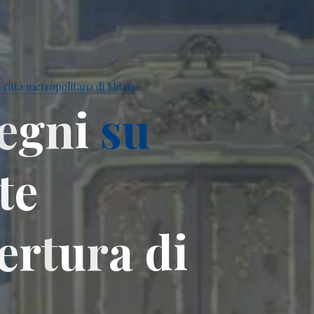
 città metropolitana di Milano
e
g
n
i
s
u
t
e
e
r
t
u
r
a
d
i