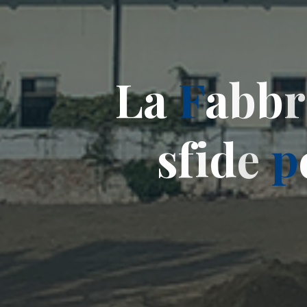
L
a
F
a
b
b
r
s
f
i
d
e
p