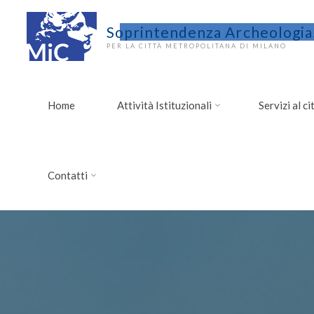
Salta
al
Soprintendenza Archeologia,
contenuto
PER LA CITTÀ METROPOLITANA DI MILANO
Home
Attività Istituzionali
Servizi al c
Contatti