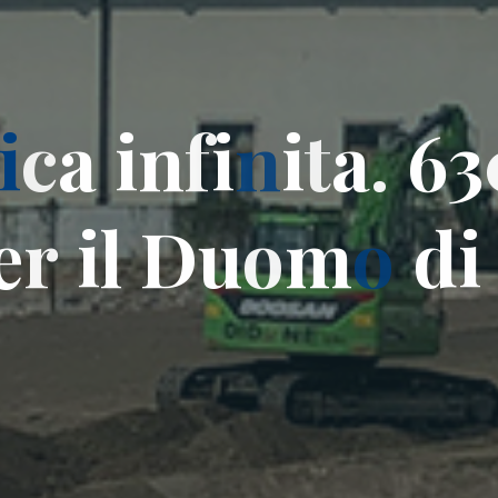
i
c
a
i
n
f
i
n
i
t
a
.
6
3
e
r
i
l
D
u
o
m
o
d
i