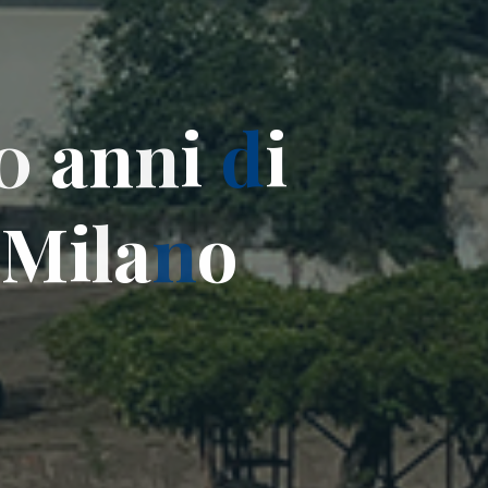
0
a
n
n
i
d
i
M
i
l
a
n
o