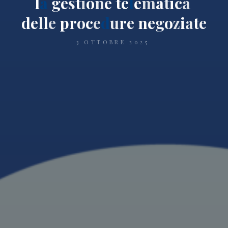
l
a
g
e
s
t
i
o
n
e
t
e
l
e
m
a
t
i
c
a
d
e
l
l
e
p
r
o
c
e
d
u
r
e
n
e
g
o
z
i
a
t
e
3 OTTOBRE 2025