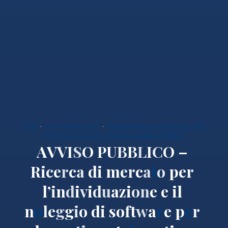
Avvisi
Avvisi Bandi e Gare
Soprintendenza Archeologia, Belle
Arti e Paesaggio per la città metropolitana di Milano
A
V
V
I
S
O
P
U
B
B
L
I
C
O
–
R
i
c
e
r
c
a
d
i
m
e
r
c
a
t
o
p
e
r
l
’
i
n
d
i
v
i
d
u
a
z
i
o
n
e
e
i
l
n
o
l
e
g
g
i
o
d
i
s
o
f
t
w
a
r
e
p
e
r